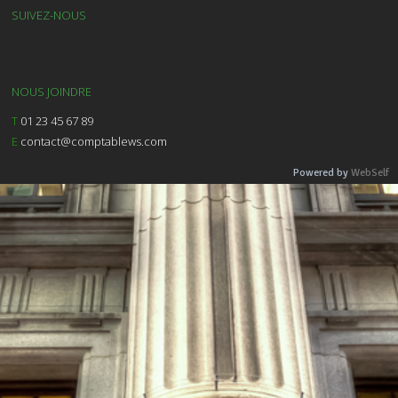
SUIVEZ-NOUS
NOUS JOINDRE
T
01 23 45 67 89
E
contact@comptablews.com
Powered by
WebSelf