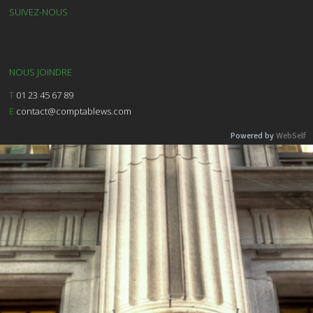
SUIVEZ-NOUS
NOUS JOINDRE
T
01 23 45 67 89
E
contact@comptablews.com
Powered by
WebSelf